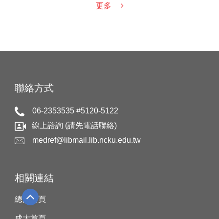
活動 (人人有獎) × 線上有獎徵答同步登場！
更多
醫事職類主題影展「白袍之下，心跳之處
Scrubbed in, heart on.」
聯絡方式
06-2353535 #5120-5122
線上諮詢 (請先電話聯絡)
medref@libmail.lib.ncku.edu.tw
相關連結
總圖首頁
成大首頁