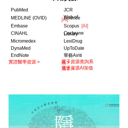
PubMed
JCR
Web of
MEDLINE (OVID)
Science
[AI]
Embase
Scopus
[AI]
Cochrane
CINAHL
Library
Micromedex
LexiDrug
DynaMed
UpToDate
EndNote
華藝Airiti
電子資源查詢系
實證醫學資源 >
統 >
電子資源AI加值
清單 >