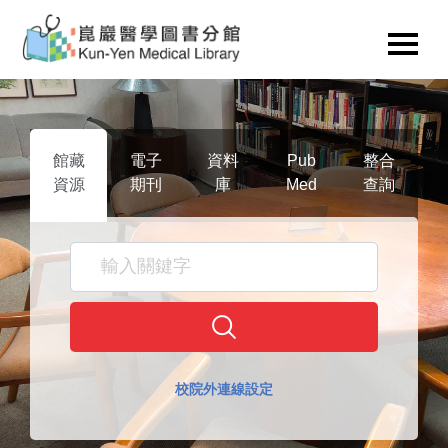
館藏
電子
資料
Pub
整合
資源
期刊
庫
Med
查詢
校院外連線設定