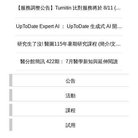
【服務調整公告】Turnitin 比對服務將於 8/11 (二)
起，停用部份教師權限功能
UpToDate Expert AI ： UpToDate 生成式 AI 開放
使用
研究生了沒! 醫圖115年暑期研究課程 (簡介/文獻
檢索/EndNote)
醫分館簡訊 422期： 7月醫學新知與延伸閱讀
115年7月新書通報
公告
活動
總館、醫分館、新K館2026年暑假開放時間(7/4-
9/6)
課程
你試用，我買單! 臺灣學術電子書聯盟115年電子
書使用選購開跑!
試用
【4/27-9/30】失智症主題展｜隱沒｜書展 × 現場