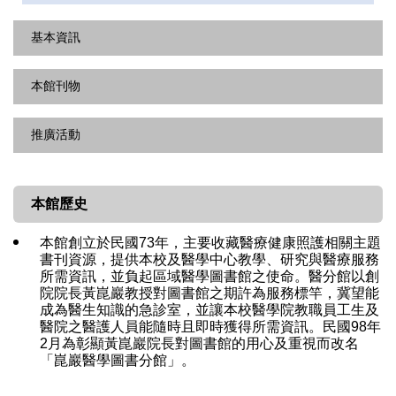
基本資訊
本館刊物
開館時間
館藏統計
推廣活動
醫分館簡訊
服務統計
圖書館出版品
最新消息
樓層配置
本館歷史
講習課程
虛擬圖書館
本館創立於民國73年，主要收藏醫療健康照護相關主題
活動精選
書刊資源，提供本校及醫學中心教學、研究與醫療服務
捐贈芬芳錄
所需資訊，並負起區域醫學圖書館之使命。醫分館以創
院院長黃崑巖教授對圖書館之期許為服務標竿，冀望能
表單下載
成為醫生知識的急診室，並讓本校醫學院教職員工生及
醫院之醫護人員能隨時且即時獲得所需資訊。民國98年
2月為彰顯黃崑巖院長對圖書館的用心及重視而改名
「崑巖醫學圖書分館」。