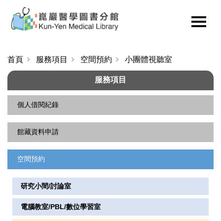
首頁
服務項目
空間預約
小團體視聽室
服務項目
個人借閱紀錄
館藏資料申請
借閱資料查詢、續借
個人資料修改
空間預約
館際合作服務說明
密碼修改
NDDS
研究小間/討論室
各種身份讀者服務
RapidILL
電腦教室/PBL/數位學習室