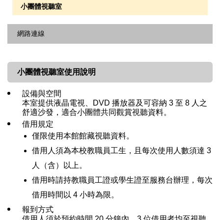
Docline
小團體視聽室
圖書資料推薦說明
網路連線
書刊資料推薦系統
電子資源校外連線
書刊協尋服務
小團體視聽室使用說明
無線網路服務
百年書庫書刊調閱
設備與空間
本室提供液晶電視、DVD 播放器及可容納 3 至 8 人之
實習學生館際合作服務
舒適沙發，適合小團體共同觀賞視聽資料。
影印 | 列印 | 掃描服務
借用規定
僅限使用本館館藏視聽資料。
借用人須為本校教職員工生，且每次使用人數須達 3
人（含）以上。
借用時請持教職員工證或學生證至服務台辦理，每次
借用時間以 4 小時為限。
報到方式
借用人須於預約時間 20 分鐘內，3 位借用者均至視聽