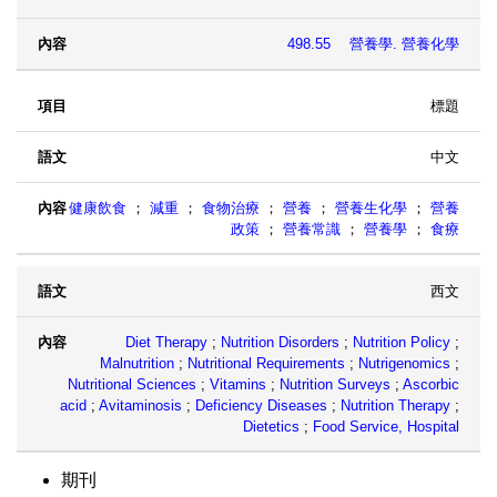
498.55 營養學. 營養化學
標題
中文
健康飲食
；
減重
；
食物治療
；
營養
；
營養生化學
；
營養
政策
；
營養常識
；
營養學
；
食療
西文
Diet Therapy
;
Nutrition Disorders
;
Nutrition Policy
;
Malnutrition
;
Nutritional Requirements
;
Nutrigenomics
;
Nutritional Sciences
;
Vitamins
;
Nutrition Surveys
;
Ascorbic
acid
;
Avitaminosis
;
Deficiency Diseases
;
Nutrition Therapy
;
Dietetics
;
Food Service, Hospital
期刊