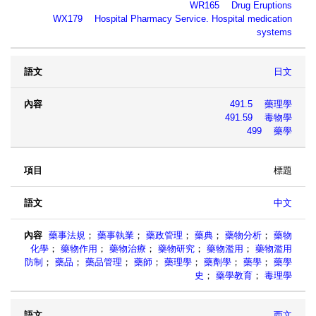
WR165 Drug Eruptions
WX179 Hospital Pharmacy Service. Hospital medication
systems
日文
491.5 藥理學
491.59 毒物學
499 藥學
標題
中文
藥事法規
；
藥事執業
；
藥政管理
；
藥典
；
藥物分析
；
藥物
化學
；
藥物作用
；
藥物治療
；
藥物研究
；
藥物濫用
；
藥物濫用
防制
；
藥品
；
藥品管理
；
藥師
；
藥理學
；
藥劑學
；
藥學
；
藥學
史
；
藥學教育
；
毒理學
西文