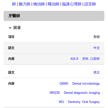
師
|
聽力師
|
物治師
|
職治師
|
臨床心理師
|
語言師
電子資源App專區
牙醫師
電子資源AI加值清單
學位論文
圖書
類號
視聽資料
項目
語文
內容
ICD分類電影清單
中文
416.9 牙科. 口腔科
西文
QW65 Dental microbiology
WN230 Dental diagnostic imaging
WU Dentistry. Oral Surgery