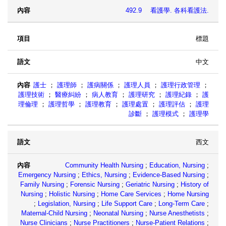
492.9 看護學. 各科看護法.
標題
中文
護士
；
護理師
；
護病關係
；
護理人員
；
護理行政管理
；
護理技術
；
醫療糾紛
；
病人教育
；
護理研究
；
護理紀錄
；
護
理倫理
；
護理哲學
；
護理教育
；
護理處置
；
護理評估
；
護理
診斷
；
護理模式
；
護理學
西文
Community Health Nursing
;
Education, Nursing
;
Emergency Nursing
;
Ethics, Nursing
;
Evidence-Based Nursing
;
Family Nursing
;
Forensic Nursing
;
Geriatric Nursing
;
History of
Nursing
;
Holistic Nursing
;
Home Care Services
;
Home Nursing
;
Legislation, Nursing
;
Life Support Care
;
Long-Term Care
;
Maternal-Child Nursing
;
Neonatal Nursing
;
Nurse Anesthetists
;
Nurse Clinicians
;
Nurse Practitioners
;
Nurse-Patient Relations
;