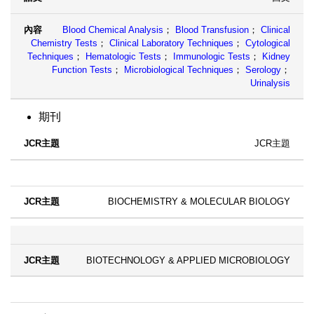
Blood Chemical Analysis
；
Blood Transfusion
；
Clinical
Chemistry Tests
；
Clinical Laboratory Techniques
；
Cytological
Techniques
；
Hematologic Tests
；
Immunologic Tests
；
Kidney
Function Tests
；
Microbiological Techniques
；
Serology
；
Urinalysis
期刊
JCR主題
BIOCHEMISTRY & MOLECULAR BIOLOGY
BIOTECHNOLOGY & APPLIED MICROBIOLOGY