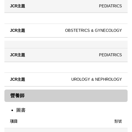
PEDIATRICS
OBSTETRICS & GYNECOLOGY
PEDIATRICS
UROLOGY & NEPHROLOGY
營養師
圖書
類號
項目
語文
內容