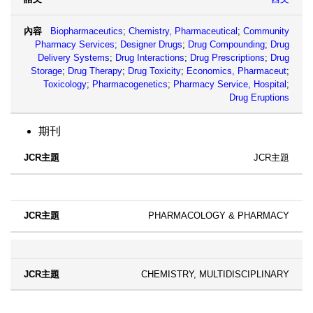
Biopharmaceutics
;
Chemistry, Pharmaceutical
;
Community
Pharmacy Services;
Designer Drugs
;
Drug Compounding
;
Drug
Delivery Systems
;
Drug Interactions
;
Drug Prescriptions
;
Drug
Storage
;
Drug Therapy
;
Drug Toxicity
;
Economics, Pharmaceut
;
Toxicology
;
Pharmacogenetics
;
Pharmacy Service, Hospital
;
Drug Eruptions
期刊
JCR主題
PHARMACOLOGY & PHARMACY
CHEMISTRY, MULTIDISCIPLINARY