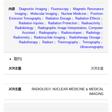
Diagnostic Imaging
；
Fluoroscopy
；
Magnetic Resonance
Imaging
；
Molecular Imaging
；
Nuclear Medicine
；
Positron-
Emission Tomography
；
Radiation Dosage
；
Radiation Effects
；
Radiation Injuries
；
Radiation Protection
；
Radioactivity
；
Radiobiology
；
Radiographic Image Interpretation, Computer-
Assisted
；
Radiography
；
Radioisotopes
；
Radiology
；
Radiometry
；
Radionuclide Imaging
；
Radiotherapy Dosage
；
Radiotherapy
；
Radium
；
Thermography
；
Tomography
；
Ultrasonography
期刊
JCR主題
RADIOLOGY, NUCLEAR MEDICINE & MEDICAL
IMAGING