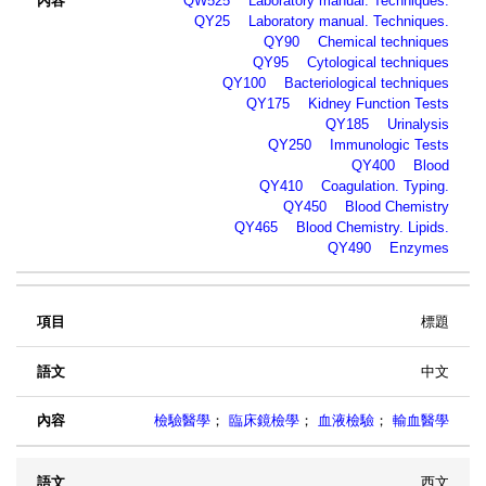
QW525 Laboratory manual. Techniques.
QY25 Laboratory manual. Techniques.
QY90 Chemical techniques
QY95 Cytological techniques
QY100 Bacteriological techniques
QY175 Kidney Function Tests
QY185 Urinalysis
QY250 Immunologic Tests
QY400 Blood
QY410 Coagulation. Typing.
QY450 Blood Chemistry
QY465 Blood Chemistry. Lipids.
QY490 Enzymes
標題
中文
檢驗醫學
；
臨床鏡檢學
；
血液檢驗
；
輸血醫學
西文