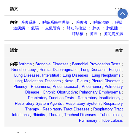
中文
呼吸系統
；
呼吸系統生理學
；
呼吸法
；
呼吸治療
；
呼吸
道疾病
；
氣喘
；
支氣管炎
；
肺功能檢查
；
肺炎
；
肺氣腫
；
肺結核
；
肺癌
；
肺間質疾病
西文
Asthma
;
Bronchial Diseases
;
Bronchial Provocation Tests
;
Bronchoscopy
;
Hernia, Diaphragmatic
;
Lung Diseases, Fungal
;
Lung Diseases, Interstitial
;
Lung Diseases
;
Lung Neoplasms
;
Lung
;
Mediastinal Diseases
;
Nose
;
Pleura
;
Pleural Diseases
;
Pleurisy
;
Pneumonia, Pneumococcal
;
Pneumonia
;
Pulmonary
Disease , Chronic Obstructive
;
Pulmonary Emphysema
;
Respiratory Function Tests
;
Respiratory Insufficiency
;
Respiratory System Agents
;
Respiratory System
;
Respiratory
Therapy
;
Respiratory Tract Diseases
;
Respiratory Tract
Infections
;
Rhinitis
;
Thorax
;
Tracheal Diseases
;
Tuberculosis,
Pulmonary
;
Tuberculosis