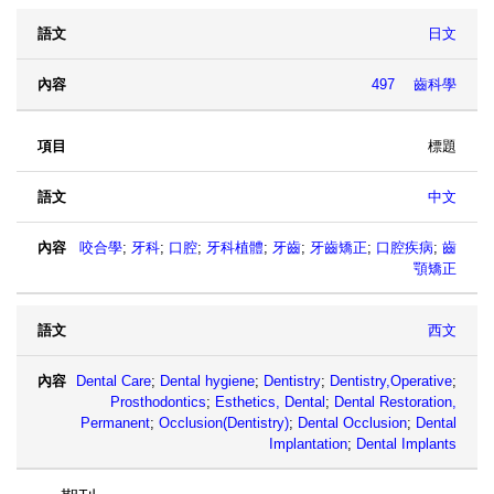
日文
497 齒科學
標題
中文
咬合學
;
牙科
;
口腔
;
牙科植體
;
牙齒
;
牙齒矯正
;
口腔疾病
;
齒
顎矯正
西文
Dental Care
;
Dental hygiene
;
Dentistry
;
Dentistry,Operative
;
Prosthodontics
;
Esthetics, Dental
;
Dental Restoration,
Permanent
;
Occlusion(Dentistry)
;
Dental Occlusion
;
Dental
Implantation
;
Dental Implants