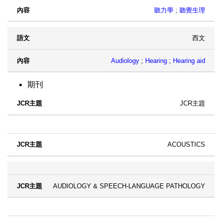
聽力學
;
聽覺生理
西文
Audiology
;
Hearing
;
Hearing aid
期刊
JCR主題
ACOUSTICS
AUDIOLOGY & SPEECH-LANGUAGE PATHOLOGY