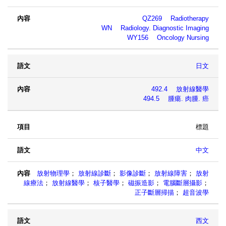
QZ269 Radiotherapy
WN Radiology. Diagnostic Imaging
WY156 Oncology Nursing
日文
492.4 放射線醫學
494.5 腫瘍. 肉腫. 癌
標題
中文
放射物理學
；
放射線診斷
；
影像診斷
；
放射線障害
；
放射
線療法
；
放射線醫學
；
核子醫學
；
磁振造影
；
電腦斷層攝影
；
正子斷層掃描
；
超音波學
西文