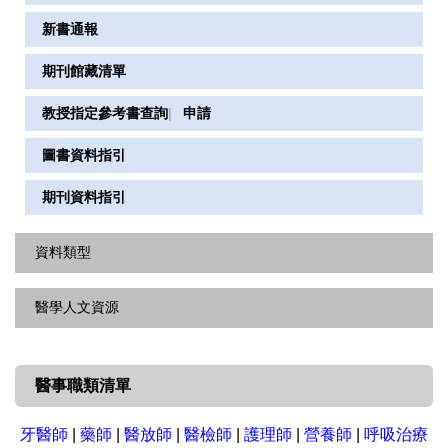
新書通報
期刊館藏清單
教授指定參考書查詢
|
申請
圖書資料指引
期刊資料指引
資料類型
醫學人文資源
單本電子書
電子書平台
醫學人文圖書
醫事職類清單
資料庫
醫學人文期刊
電子期刊
牙醫師
|
藥師
|
醫放師
|
醫檢師
|
護理師
|
營養師
|
呼吸治療
醫學人文專區