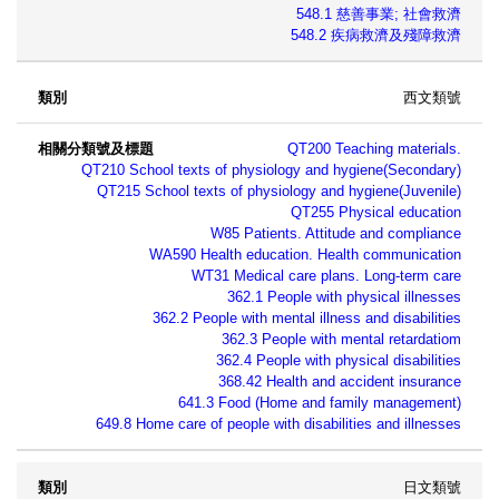
548.1 慈善事業; 社會救濟
548.2 疾病救濟及殘障救濟
西文類號
QT200 Teaching materials.
QT210 School texts of physiology and hygiene(Secondary)
QT215 School texts of physiology and hygiene(Juvenile)
QT255 Physical education
W85 Patients. Attitude and compliance
WA590 Health education. Health communication
WT31 Medical care plans. Long-term care
362.1 People with physical illnesses
362.2 People with mental illness and disabilities
362.3 People with mental retardatiom
362.4 People with physical disabilities
368.42 Health and accident insurance
641.3 Food (Home and family management)
649.8 Home care of people with disabilities and illnesses
日文類號