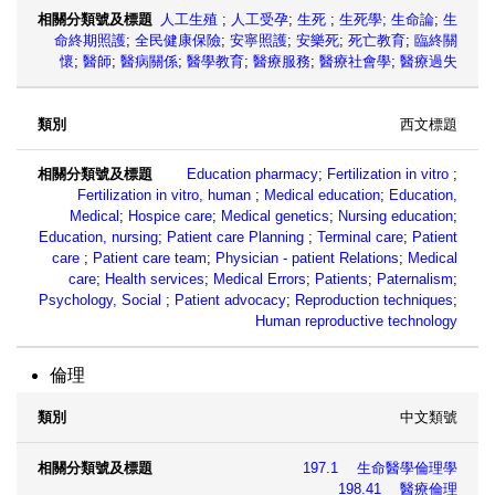
人工生殖
;
人工受孕
;
生死
;
生死學;
生命論
;
生
命終期照護
;
全民健康保險
;
安寧照護
;
安樂死
;
死亡教育
;
臨終關
懷
;
醫師
;
醫病關係
;
醫學教育
;
醫療服務
;
醫療社會學
;
醫療過失
西文標題
Education pharmacy
;
Fertilization in vitro
;
Fertilization in vitro, human
;
Medical education
;
Education,
Medical
;
Hospice care
;
Medical genetics
;
Nursing education
;
Education, nursing
;
Patient care Planning
;
Terminal care
;
Patient
care
;
Patient care team
;
Physician - patient Relations
;
Medical
care
;
Health services
;
Medical Errors
;
Patients
;
Paternalism
;
Psychology, Social
;
Patient advocacy
;
Reproduction techniques
;
Human reproductive technology
倫理
中文類號
類別
相關分類號及標題
197.1 生命醫學倫理學
198.41 醫療倫理