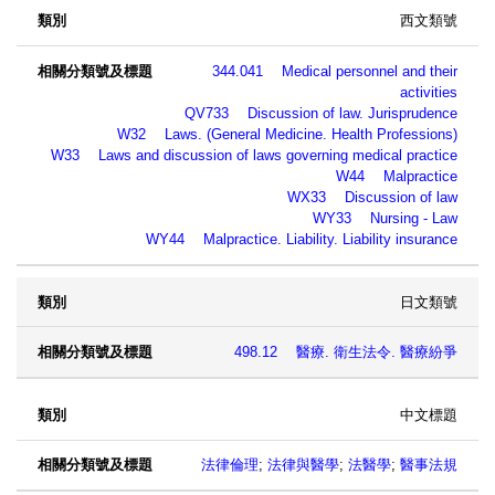
西文類號
344.041 Medical personnel and their
activities
QV733 Discussion of law. Jurisprudence
W32 Laws. (General Medicine. Health Professions)
W33 Laws and discussion of laws governing medical practice
W44 Malpractice
WX33 Discussion of law
WY33 Nursing - Law
WY44 Malpractice. Liability. Liability insurance
日文類號
498.12 醫療. 衛生法令. 醫療紛爭
中文標題
法律倫理
;
法律與醫學
;
法醫學
;
醫事法規