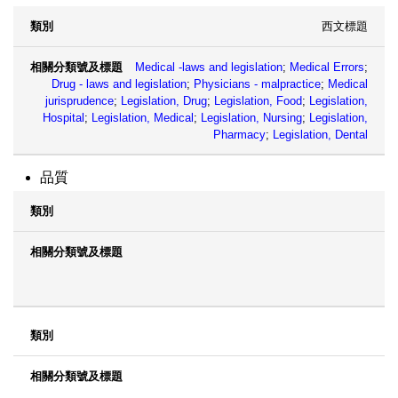
西文標題
Medical -laws and legislation
;
Medical Errors
;
Drug - laws and legislation
;
Physicians - malpractice
;
Medical
jurisprudence
;
Legislation, Drug
;
Legislation, Food
;
Legislation,
Hospital
;
Legislation, Medical
;
Legislation, Nursing
;
Legislation,
Pharmacy
;
Legislation, Dental
品質
類別
相關分類號及標題