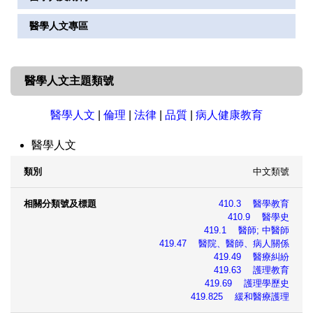
館藏分類統計查詢
電子期刊
醫學人文專區
新書通報
電子資源App專區
期刊館藏清單
電子資源AI加值清單
醫學人文主題類號
教授指定參考書查詢
|
申請
學位論文
醫學人文
|
倫理
|
法律
|
品質
|
病人健康教育
圖書資料指引
視聽資料
醫學人文
期刊資料指引
ICD分類電影清單
中文類號
類別
相關分類號及標題
410.3 醫學教育
410.9 醫學史
419.1 醫師; 中醫師
419.47 醫院、醫師、病人關係
419.49 醫療糾紛
419.63 護理教育
419.69 護理學歷史
419.825 緩和醫療護理