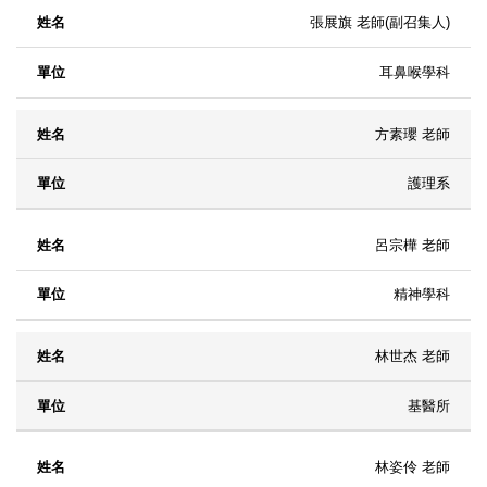
張展旗 老師(副召集人)
耳鼻喉學科
方素瓔 老師
護理系
呂宗樺 老師
精神學科
林世杰 老師
基醫所
林姿伶 老師