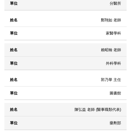
分醫所
鄭翔如 老師
家醫學科
賴昭翰 老師
外科學科
郭乃華 主任
圖書館
陳弘益 老師 (醫事職類代表)
藥劑部