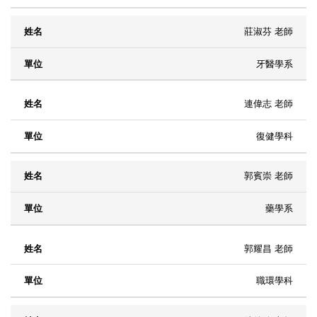
莊淑芬 老師
牙醫學系
連偉志 老師
復健學科
郭賓崇 老師
藥學系
郭耀昌 老師
職環學科