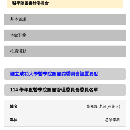
醫學院圖書館委員會
基本資訊
本館刊物
開館時間
館藏統計
推廣活動
醫分館簡訊
服務統計
圖書館出版品
最新消息
樓層配置
國立成功大學醫學院圖書館委員會設置要點
講習課程
虛擬圖書館
114 學年度醫學院圖書管理委員會委員名單
活動精選
捐贈芬芳錄
高嘉隆 老師(召集人)
姓名
單位
表單下載
急診學科