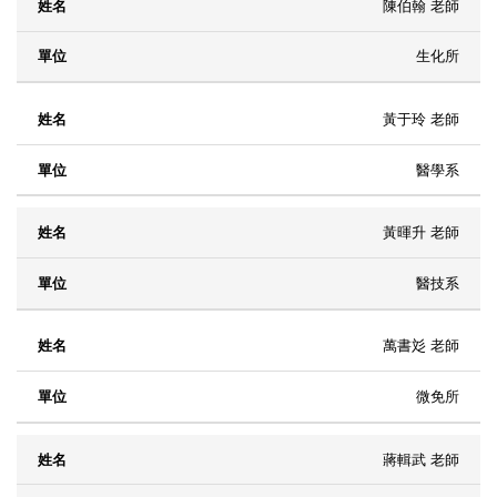
陳伯翰 老師
生化所
黃于玲 老師
醫學系
黃暉升 老師
醫技系
萬書彣 老師
微免所
蔣輯武 老師