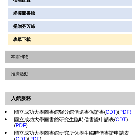
樓層配置
虛擬圖書館
捐贈芬芳錄
表單下載
本館刊物
推廣活動
醫分館簡訊
圖書館出版品
最新消息
入館服務
講習課程
國立成功大學圖書館醫分館借還書保證書(
ODT
)(
PDF)
活動精選
國立成功大學圖書館研究生臨時借書證申請表(
ODT
)
(
PDF
)
國立成功大學圖書館研究所休學生臨時借書證申請表
(
ODT
)(
PDF
)