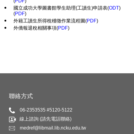
(
PDF
)
國立成功大學圖書館學生助理(工讀生)申請表(
ODT
)
(
PDF
)
外籍工讀生所得稅稽徵作業流程圖(
PDF
)
外僑報退稅相關事項(
PDF
)
聯絡方式
06-2353535 #5120-5122
線上諮詢 (請先電話聯絡)
medref@libmail.lib.ncku.edu.tw