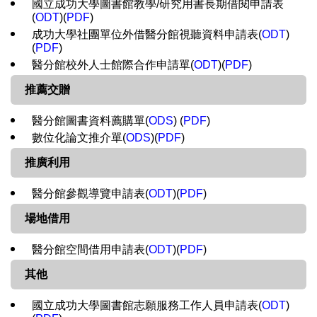
國立成功大學圖書館教學/研究用書長期借閱申請表
(
ODT
)(
PDF
)
成功大學社團單位外借醫分館視聽資料申請表(
ODT
)
(
PDF
)
醫分館校外人士館際合作申請單(
ODT
)(
PDF
)
推薦交贈
醫分館圖書資料薦購單(
ODS
) (
PDF
)
數位化論文推介單(
ODS
)(
PDF
)
推廣利用
醫分館參觀導覽申請表(
ODT
)(
PDF
)
場地借用
醫分館空間借用申請表(
ODT
)(
PDF
)
其他
國立成功大學圖書館志願服務工作人員申請表(
ODT
)